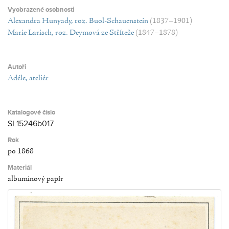
Vyobrazené osobnosti
Alexandra Hunyady, roz. Buol-Schauenstein
(1837–1901)
Marie Larisch, roz. Deymová ze Stříteže
(1847–1878)
Autoři
Adéle, ateliér
Katalogové číslo
SL15246b017
Rok
po 1868
Materiál
albuminový papír