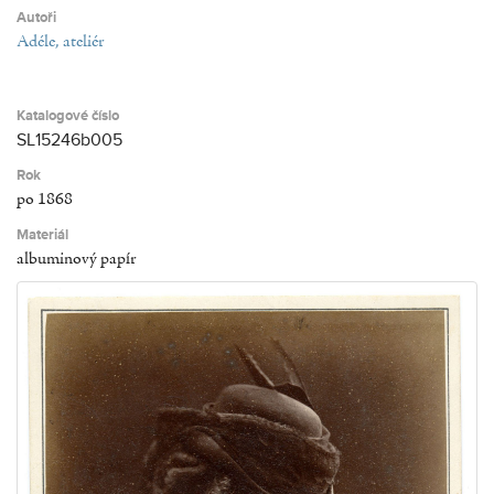
Autoři
Adéle, ateliér
Katalogové číslo
SL15246b005
Rok
po 1868
Materiál
albuminový papír