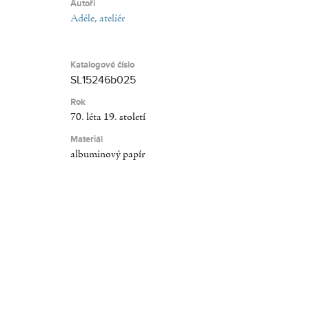
Autoři
Adéle, ateliér
Katalogové číslo
SL15246b025
Rok
70. léta 19. století
Materiál
albuminový papír