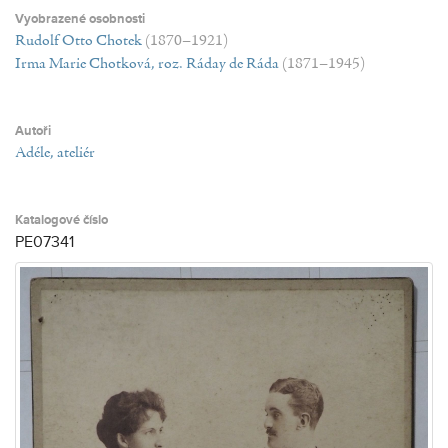
Vyobrazené osobnosti
Rudolf Otto Chotek
(1870–1921)
Irma Marie Chotková, roz. Ráday de Ráda
(1871–1945)
Autoři
Adéle, ateliér
Katalogové číslo
PE07341