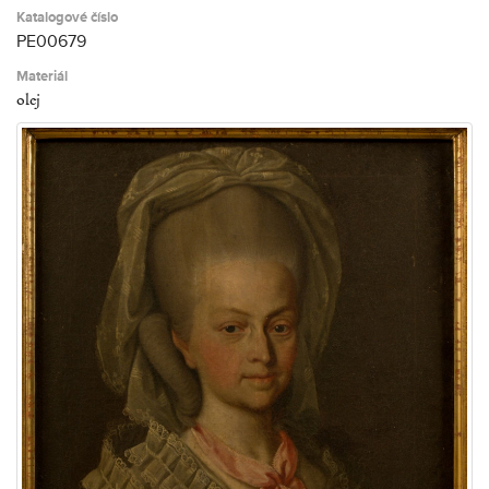
Katalogové číslo
PE00679
Materiál
olej