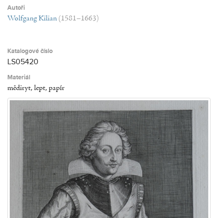
Autoři
Wolfgang Kilian
(1581–1663)
Katalogové číslo
LS05420
Materiál
mědiryt, lept, papír