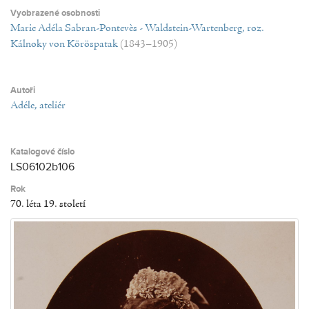
Vyobrazené osobnosti
Marie Adéla Sabran-Pontevès - Waldstein-Wartenberg, roz.
Kálnoky von Köröspatak
(1843–1905)
Autoři
Adéle, ateliér
Katalogové číslo
LS06102b106
Rok
70. léta 19. století