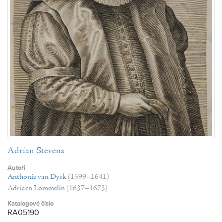
Adrian Stevens
Autoři
Anthonis van Dyck
(1599–1641)
Adriaen Lommelin
(1637–1673)
Katalogové číslo
RA05190