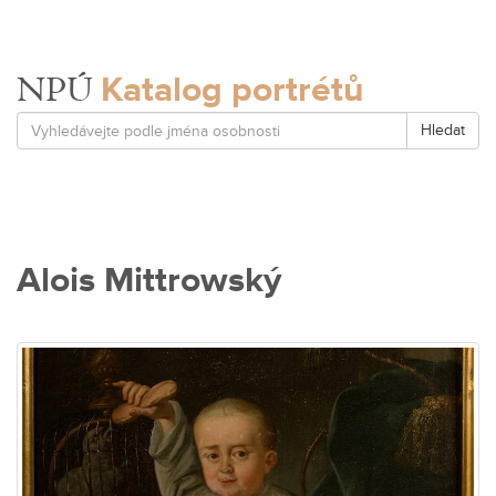
Katalog portrétů
NPÚ
Hledat
Alois Mittrowský