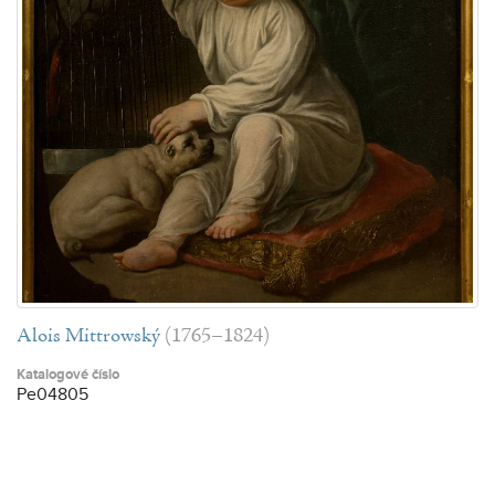
Alois Mittrowský
(1765–1824)
Katalogové číslo
Pe04805