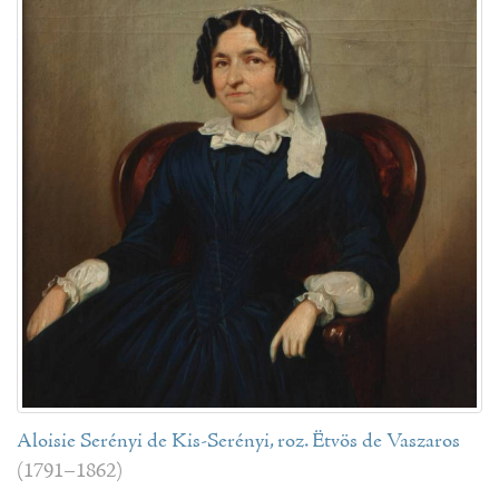
Aloisie Serényi de Kis-Serényi, roz. Ëtvös de Vaszaros
(1791–1862)