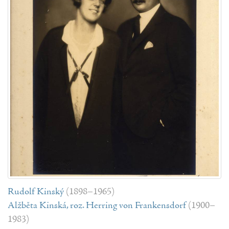
Rudolf Kinský
(1898–1965)
Alžběta Kinská, roz. Herring von Frankensdorf
(1900–
1983)