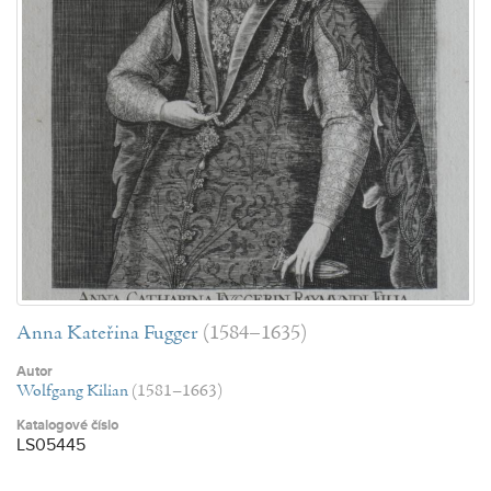
Anna Kateřina Fugger
(1584–1635)
Autor
Wolfgang Kilian
(1581–1663)
Katalogové číslo
LS05445