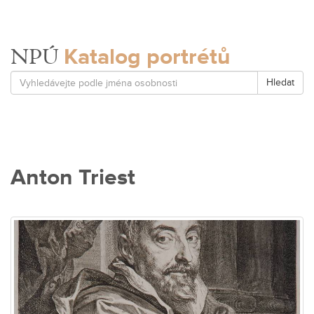
Katalog portrétů
NPÚ
Hledat
Anton Triest