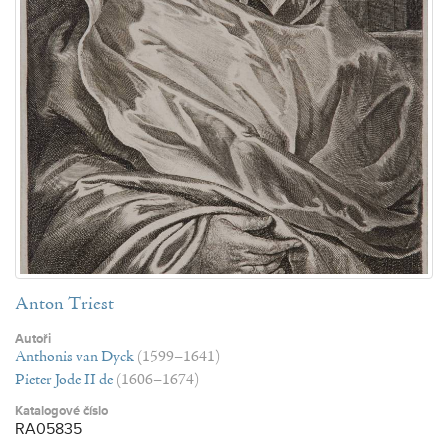
Anton Triest
Autoři
Anthonis van Dyck
(1599–1641)
Pieter Jode II de
(1606–1674)
Katalogové číslo
RA05835