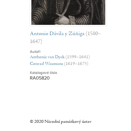
Antonio Dávila y Zúñiga
(1580–
1647)
Autoři
Anthonis van Dyck
(1599–1641)
Conrad Waumans
(1619–1675)
Katalogové číslo
RA05820
© 2020 Národní památkový ústav