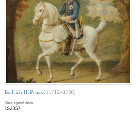
Bedřich II. Pruský
(1712–1786)
Katalogové číslo
LS2357