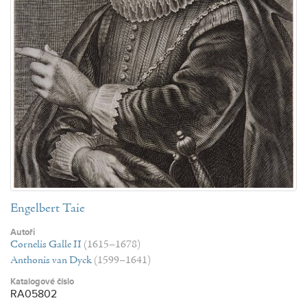
Engelbert Taie
Autoři
Cornelis Galle II
(1615–1678)
Anthonis van Dyck
(1599–1641)
Katalogové číslo
RA05802