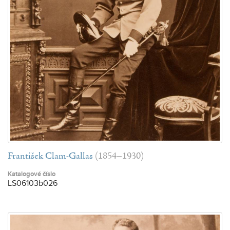
František Clam-Gallas
(1854–1930)
Katalogové číslo
LS06103b026