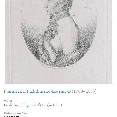
František I. Habsbursko-Lotrinský
(1768–1835)
Autor
Ferdinand Lütgendorf
(1785–1858)
Katalogové číslo