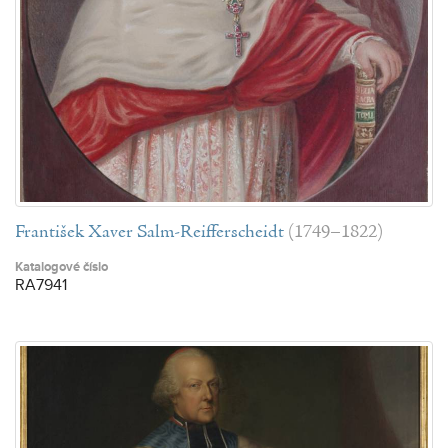
František Xaver Salm-Reifferscheidt
(1749–1822)
Katalogové číslo
RA7941