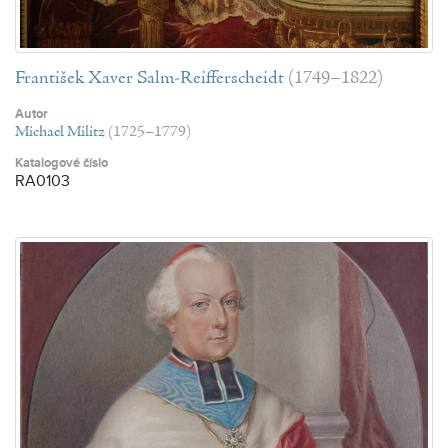
František Xaver Salm-Reifferscheidt
(1749–1822)
Autor
Michael Militz
(1725–1779)
Katalogové číslo
RA0103