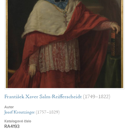
František Xaver Salm-Reifferscheidt
(1749–1822)
Autor
Josef Kreutzinger
(1757–1829)
Katalogové číslo
RA4193