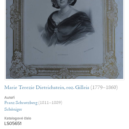
Marie Terezie Dietrichstein, roz. Gilleis
(1779–1860)
Autoři
Franz Schrotzberg
(1811–1889)
Schöniger
Katalogové číslo
LS05651