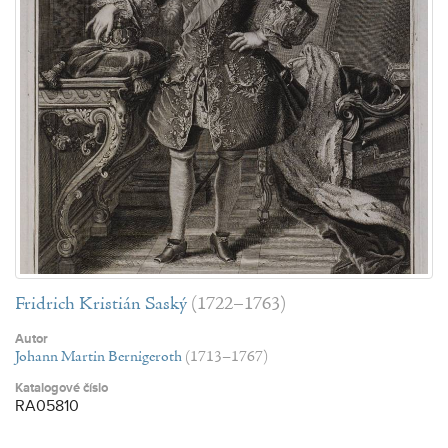
Fridrich Kristián Saský
(1722–1763)
Autor
Johann Martin Bernigeroth
(1713–1767)
Katalogové číslo
RA05810