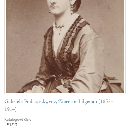
Gabriela Podstatzky, roz, Zierotin-Lilgenau
(1853–
1914)
Katalogové číslo
LS1710