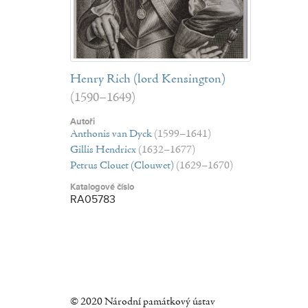
Henry Rich (lord Kensington)
(1590–1649)
Autoři
Anthonis van Dyck
(1599–1641)
Gillis Hendricx
(1632–1677)
Petrus Clouet (Clouwet)
(1629–1670)
Katalogové číslo
RA05783
© 2020 Národní památkový ústav