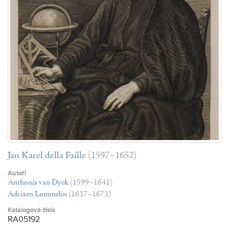
Jan Karel della Faille
(1597–1652)
Autoři
Anthonis van Dyck
(1599–1641)
Adriaen Lommelin
(1637–1673)
Katalogové číslo
RA05192