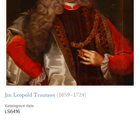
Jan Leopold Trautson
(1659–1724)
Katalogové číslo
LS6416