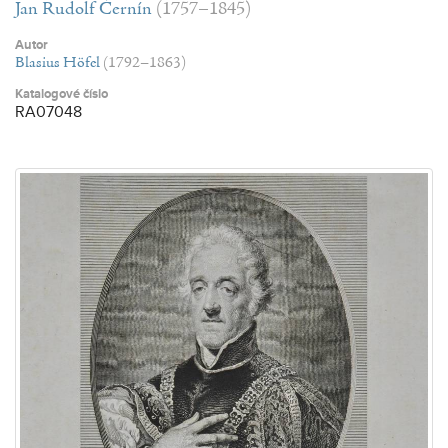
Jan Rudolf Černín
(1757–1845)
Autor
Blasius Höfel
(1792–1863)
Katalogové číslo
RA07048