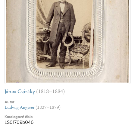
János Cziráky
(1818–1884)
Autor
Ludwig Angerer
(1827–1879)
Katalogové číslo
LS01709b046