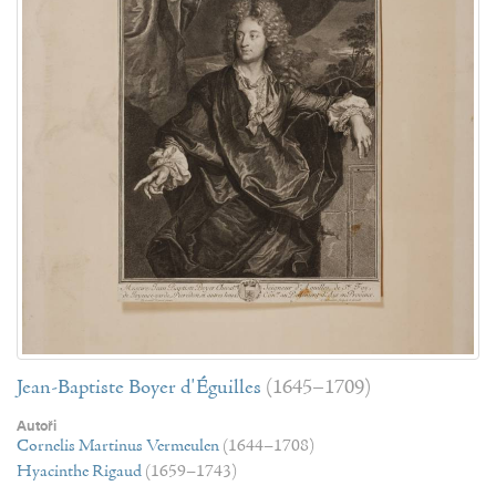
Jean-Baptiste Boyer d'Éguilles
(1645–1709)
Autoři
Cornelis Martinus Vermeulen
(1644–1708)
Hyacinthe Rigaud
(1659–1743)