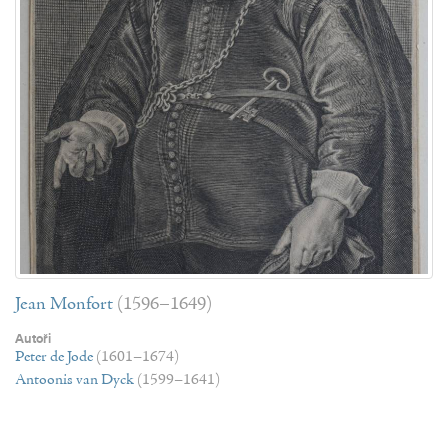
Jean Monfort
(1596–1649)
Autoři
Peter de Jode
(1601–1674)
Antoonis van Dyck
(1599–1641)