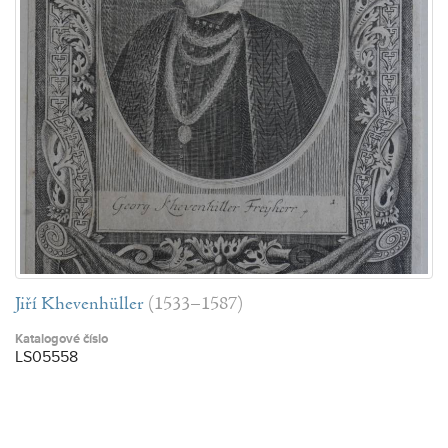
Jiří Khevenhüller
(1533–1587)
Katalogové číslo
LS05558