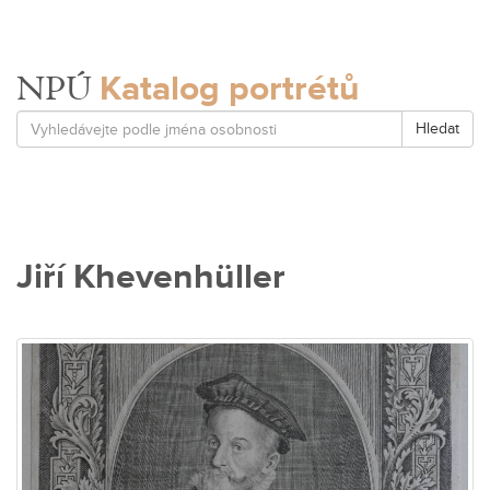
Katalog portrétů
NPÚ
Hledat
Jiří Khevenhüller