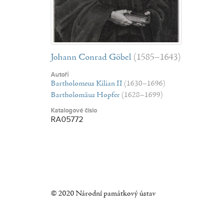
Johann Conrad Göbel
(1585–1643)
Autoři
Bartholomeus Kilian II
(1630–1696)
Bartholomäus Hopfer
(1628–1699)
Katalogové číslo
RA05772
© 2020 Národní památkový ústav