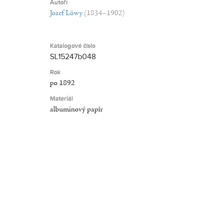
Autoři
Josef Löwy
(1834–1902)
Katalogové číslo
SL15247b048
Rok
po 1892
Materiál
albuminový papír