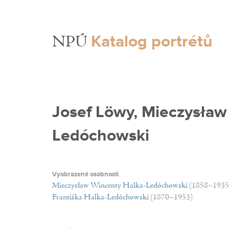
Katalog portrétů
NPÚ
Josef Löwy, Mieczysław
Ledóchowski
Vyobrazené osobnosti
Mieczysław Wincenty Halka-Ledóchowski
(1858–1935
Františka Halka-Ledóchowski
(1870–1953)