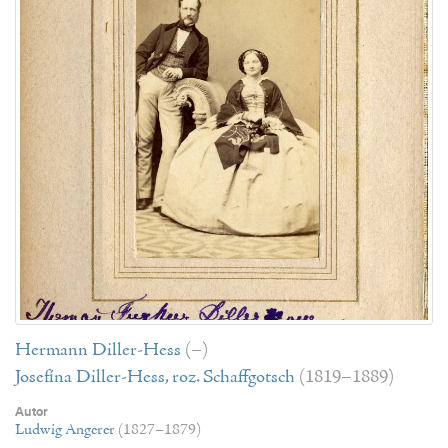
Hermann Diller-Hess
(–)
Josefína Diller-Hess, roz. Schaffgotsch
(1819–1889)
Autor
Ludwig Angerer
(1827–1879)