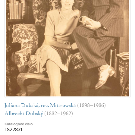
Juliana Dubská, roz. Mittrowská
(1898–1986)
Albrecht Dubský
(1882–1962)
Katalogové číslo
LS22831