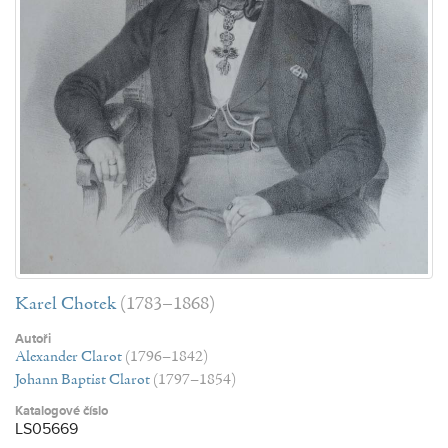
Karel Chotek
(1783–1868)
Autoři
Alexander Clarot
(1796–1842)
Johann Baptist Clarot
(1797–1854)
Katalogové číslo
LS05669