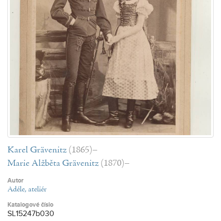
Karel Grävenitz
(1865)–
Marie Alžběta Grävenitz
(1870)–
Autor
Adéle, ateliér
Katalogové číslo
SL15247b030