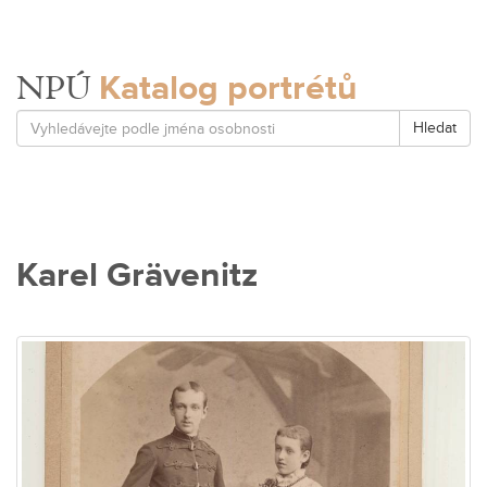
Katalog portrétů
NPÚ
Hledat
Karel Grävenitz