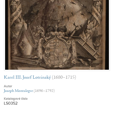
Karel III. Josef Lotrinský
(1680–1715)
Autor
Joseph Montalegre
(1696–1792)
Katalogové číslo
LS0352