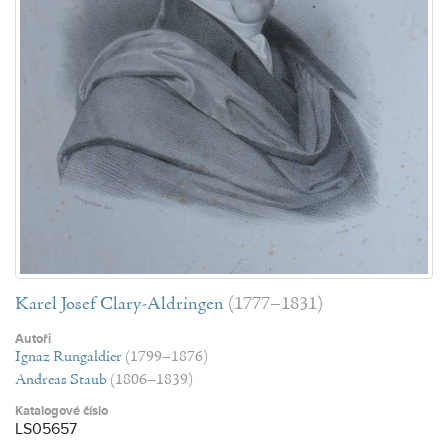
Karel Josef Clary-Aldringen
(1777–1831)
Autoři
Ignaz Rungaldier
(1799–1876)
Andreas Staub
(1806–1839)
Katalogové číslo
LS05657