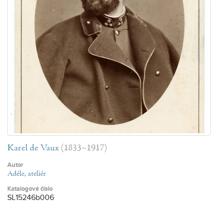
Karel de Vaux
(1833–1917)
Autor
Adéle, ateliér
Katalogové číslo
SL15246b006