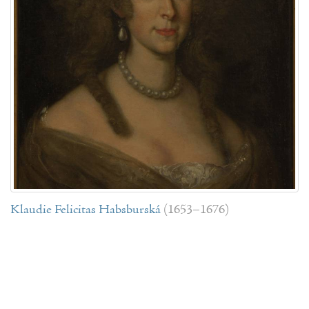
Klaudie Felicitas Habsburská
(1653–1676)