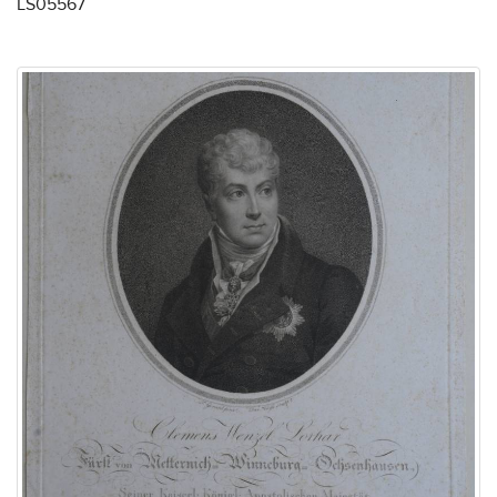
LS05567