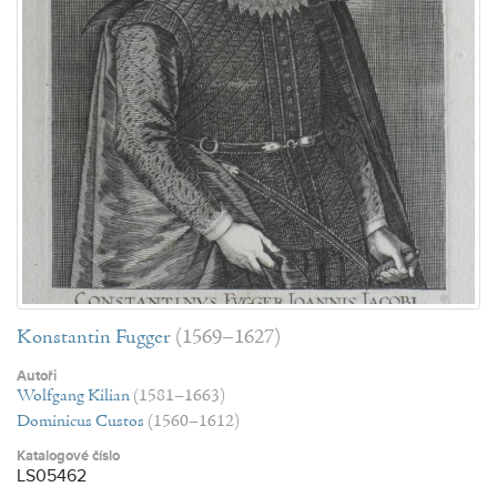
Konstantin Fugger
(1569–1627)
Autoři
Wolfgang Kilian
(1581–1663)
Dominicus Custos
(1560–1612)
Katalogové číslo
LS05462