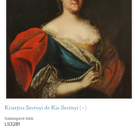
Kristýna Serényi de Kis-Serényi
(–)
Katalogové číslo
LS3281