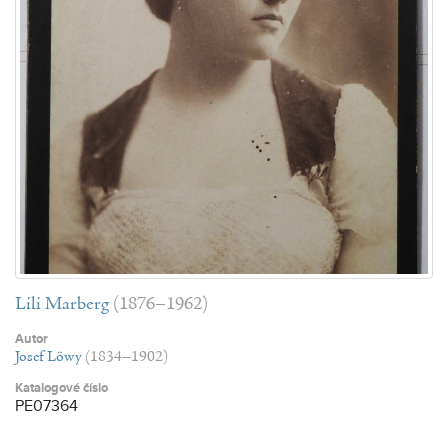
Lili Marberg
(1876–1962)
Autor
Josef Löwy
(1834–1902)
Katalogové číslo
PE07364