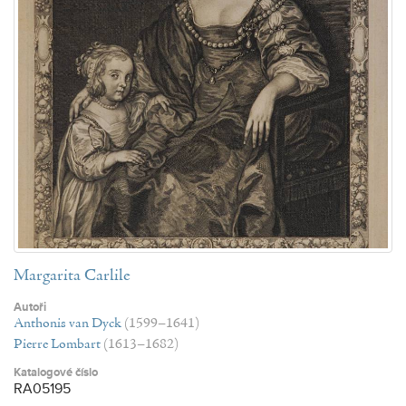
Margarita Carlile
Autoři
Anthonis van Dyck
(1599–1641)
Pierre Lombart
(1613–1682)
Katalogové číslo
RA05195