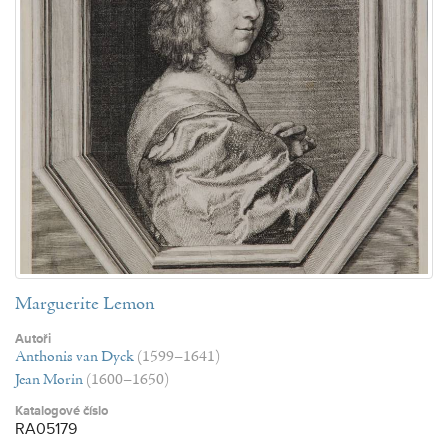
Marguerite Lemon
Autoři
Anthonis van Dyck
(1599–1641)
Jean Morin
(1600–1650)
Katalogové číslo
RA05179