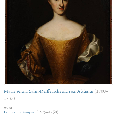
Marie Anna Salm-Reifferscheidt, roz. Althann
(1700–
1737)
Autor
Frans van Stampart
(1675–1750)