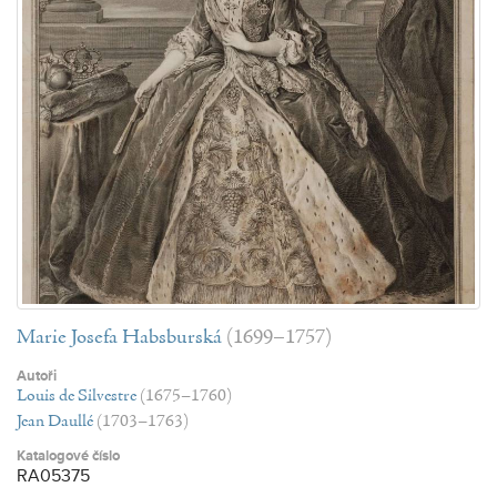
Marie Josefa Habsburská
(1699–1757)
Autoři
Louis de Silvestre
(1675–1760)
Jean Daullé
(1703–1763)
Katalogové číslo
RA05375