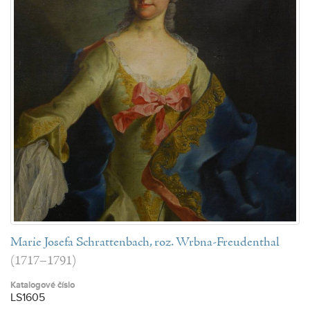
Marie Josefa Schrattenbach, roz. Wrbna-Freudenthal
(1717–1791)
Katalogové číslo
LS1605