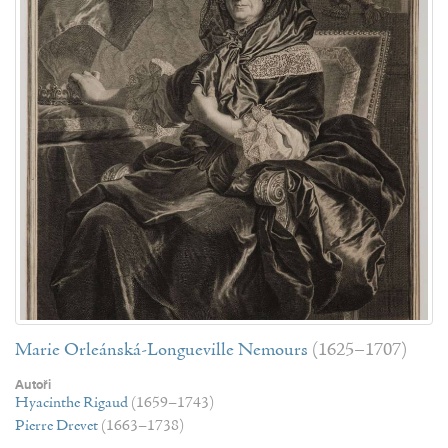
Marie Orleánská-Longueville Nemours
(1625–1707)
Autoři
Hyacinthe Rigaud
(1659–1743)
Pierre Drevet
(1663–1738)